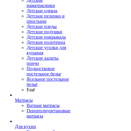
Детские
наматрасники
Детские одеяла
Детские пеленки и
простыни
Детские пледы
Детские подушки
Детские покрывала
Детские полотенца
Детские уголки для
купания
Детские халаты,
пончо
Подростковое
постельное белье
Ясельное постельное
бельё
Ещё
Матрасы
Ватные матрасы
Пенополиуретановые
матрасы
Для кухни