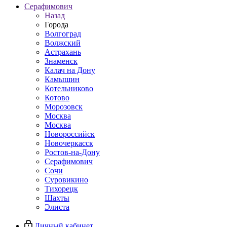
Серафимович
Назад
Города
Волгоград
Волжский
Астрахань
Знаменск
Калач на Дону
Камышин
Котельниково
Котово
Морозовск
Москва
Москва
Новороссийск
Новочеркасск
Ростов-на-Дону
Серафимович
Сочи
Суровикино
Тихорецк
Шахты
Элиста
Личный кабинет