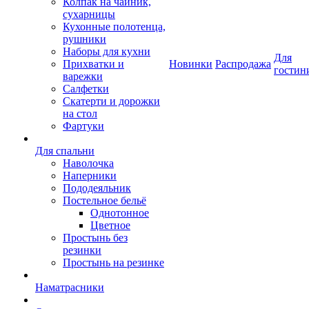
Колпак на чайник,
сухарницы
Кухонные полотенца,
рушники
Наборы для кухни
Для
Прихватки и
Новинки
Распродажа
гостин
варежки
Салфетки
Скатерти и дорожки
на стол
Фартуки
Для спальни
Наволочка
Наперники
Пододеяльник
Постельное бельё
Однотонное
Цветное
Простынь без
резинки
Простынь на резинке
Наматрасники