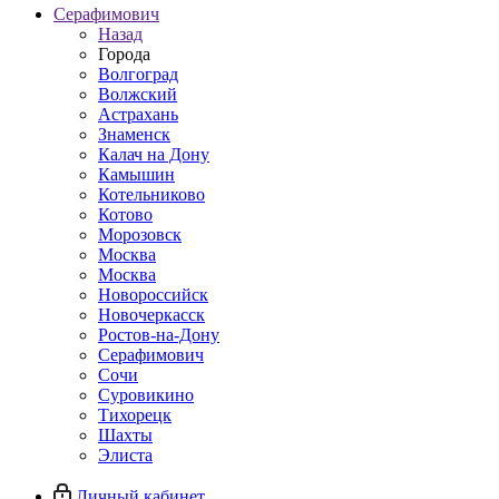
Серафимович
Назад
Города
Волгоград
Волжский
Астрахань
Знаменск
Калач на Дону
Камышин
Котельниково
Котово
Морозовск
Москва
Москва
Новороссийск
Новочеркасск
Ростов-на-Дону
Серафимович
Сочи
Суровикино
Тихорецк
Шахты
Элиста
Личный кабинет