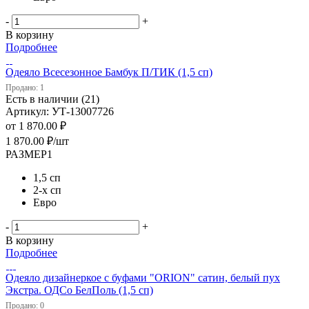
-
+
В корзину
Подробнее
Одеяло Всесезонное Бамбук П/ТИК (1,5 сп)
Продано: 1
Есть в наличии (21)
Артикул: УТ-13007726
от
1 870.00 ₽
1 870.00
₽
/шт
РАЗМЕР1
1,5 сп
2-х сп
Евро
-
+
В корзину
Подробнее
Одеяло дизайнеркое с буфами "ORION" сатин, белый пух
Экстра. ОДСо БелПоль (1,5 сп)
Продано: 0