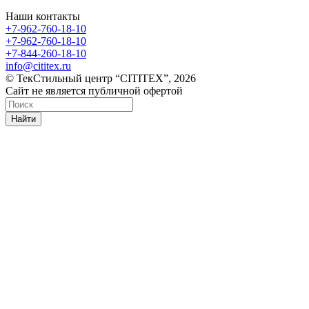
Наши контакты
+7-962-760-18-10
+7-962-760-18-10
+7-844-260-18-10
info@cititex.ru
© ТекСтильный центр “CITITEX”, 2026
Сайт не является публичной офертой
Найти