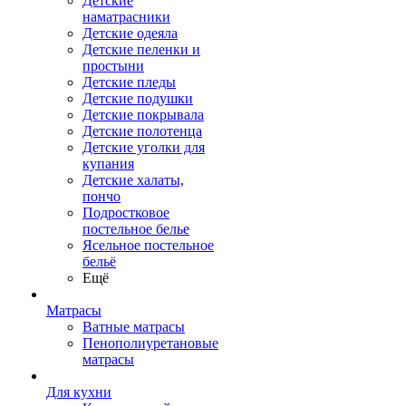
Детские
наматрасники
Детские одеяла
Детские пеленки и
простыни
Детские пледы
Детские подушки
Детские покрывала
Детские полотенца
Детские уголки для
купания
Детские халаты,
пончо
Подростковое
постельное белье
Ясельное постельное
бельё
Ещё
Матрасы
Ватные матрасы
Пенополиуретановые
матрасы
Для кухни