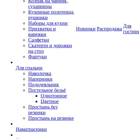
Колпак на чайник,
сухарницы
Кухонные полотенца,
рушники
Наборы для кухни
Для
Прихватки и
Новинки
Распродажа
гостин
варежки
Салфетки
Скатерти и дорожки
на стол
Фартуки
Для спальни
Наволочка
Наперники
Пододеяльник
Постельное бельё
Однотонное
Цветное
Простынь без
резинки
Простынь на резинке
Наматрасники