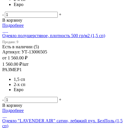
Евро
-
+
В корзину
Подробнее
Одеяло полушерстяное, плотность 500 гр/м2 (1,5 сп)
Продано: 9
Есть в наличии (5)
Артикул: УТ-13006505
от
1 560.00 ₽
1 560.00
₽
/шт
РАЗМЕР1
1,5 сп
2-х сп
Евро
-
+
В корзину
Подробнее
Одеяло "LAVENDER AIR" сатин, лебяжий пух. БелПоль (1,5
сп)