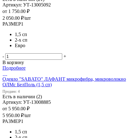
Артикул: УТ-13005092
от
1 750.00 ₽
2 050.00
₽
/шт
РАЗМЕР1
1,5 сп
2-х сп
Евро
-
+
В корзину
Подробнее
Одеяло "SABATO" ЛАФАНТ микрофибра, микроволокно
ОЛМс БелПоль (1,5 сп)
Продано: 4
Есть в наличии (2)
Артикул: УТ-13008885
от
5 950.00 ₽
5 950.00
₽
/шт
РАЗМЕР1
1,5 сп
2-х сп