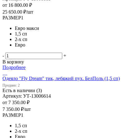
от
16 800.00 ₽
25 650.00
₽
/шт
РАЗМЕР1
Евро макси
1,5 сп
2-х сп
Евро
-
+
В корзину
Подробнее
Одеяло "Fly Dream" тик, лебяжий пух. БелПоль (1,5 сп)
Продано: 2
Есть в наличии (3)
Артикул: УТ-13006614
от
7 350.00 ₽
7 350.00
₽
/шт
РАЗМЕР1
1,5 сп
2-х сп
Евро