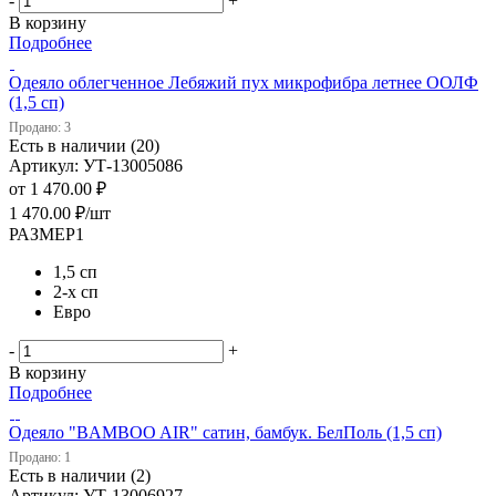
-
+
В корзину
Подробнее
Одеяло облегченное Лебяжий пух микрофибра летнее ООЛФ
(1,5 сп)
Продано: 3
Есть в наличии (20)
Артикул: УТ-13005086
от
1 470.00 ₽
1 470.00
₽
/шт
РАЗМЕР1
1,5 сп
2-х сп
Евро
-
+
В корзину
Подробнее
Одеяло "BAMBOO AIR" сатин, бамбук. БелПоль (1,5 сп)
Продано: 1
Есть в наличии (2)
Артикул: УТ-13006927