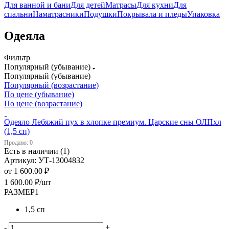
Для ванной и бани
Для детей
Матрасы
Для кухни
Для
спальни
Наматрасники
Подушки
Покрывала и пледы
Упаковка
Одеяла
Фильтр
Популярный (убывание)
Популярный (убывание)
Популярный (возрастание)
По цене (убывание)
По цене (возрастание)
Одеяло Лебяжий пух в хлопке премиум. Царские сны ОЛПхл
(1,5 сп)
Продано: 0
Есть в наличии (1)
Артикул: УТ-13004832
от
1 600.00 ₽
1 600.00
₽
/шт
РАЗМЕР1
1,5 сп
-
+