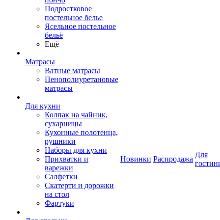
Подростковое
постельное белье
Ясельное постельное
бельё
Ещё
Матрасы
Ватные матрасы
Пенополиуретановые
матрасы
Для кухни
Колпак на чайник,
сухарницы
Кухонные полотенца,
рушники
Наборы для кухни
Для
Прихватки и
Новинки
Распродажа
гостин
варежки
Салфетки
Скатерти и дорожки
на стол
Фартуки