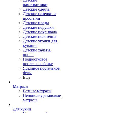
Детские
наматрасники
Детские одеяла
Детские пеленки и
простыни
Детские пледы
Детские подушки
Детские покрывала
Детские полотенца
Детские уголки для
купания
Детские халаты,
пончо
Подростковое
постельное белье
Ясельное постельное
бельё
Ещё
Матрасы
Ватные матрасы
Пенополиуретановые
матрасы
Для кухни