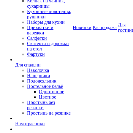
Колпак на чайник,
сухарницы
Кухонные полотенца,
рушники
Наборы для кухни
Для
Прихватки и
Новинки
Распродажа
гостин
варежки
Салфетки
Скатерти и дорожки
на стол
Фартуки
Для спальни
Наволочка
Наперники
Пододеяльник
Постельное бельё
Однотонное
Цветное
Простынь без
резинки
Простынь на резинке
Наматрасники