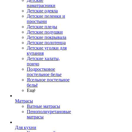
Детские
наматрасники
Детские одеяла
Детские пеленки и
простыни
Детские пледы
Детские подушки
Детские покрывала
Детские полотенца
Детские уголки для
купания
Детские халаты,
пончо
Подростковое
постельное белье
Ясельное постельное
бельё
Ещё
Матрасы
Ватные матрасы
Пенополиуретановые
матрасы
Для кухни