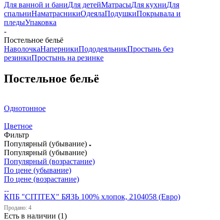
Для ванной и бани
Для детей
Матрасы
Для кухни
Для
спальни
Наматрасники
Одеяла
Подушки
Покрывала и
пледы
Упаковка
-
Постельное бельё
Наволочка
Наперники
Пододеяльник
Простынь без
резинки
Простынь на резинке
Постельное бельё
Однотонное
Цветное
Фильтр
Популярный (убывание)
Популярный (убывание)
Популярный (возрастание)
По цене (убывание)
По цене (возрастание)
КПБ "CITITEX" БЯЗЬ 100% хлопок, 2104058 (Евро)
Продано: 4
Есть в наличии (1)