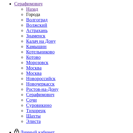
Серафимович
Назад
Города
Волгоград
Волжский
Астрахань
Знаменск
Калач на Дону
Камышин
Котельниково
Котово
Морозовск
Москва
Москва
Новороссийск
Новочеркасск
Ростов-на-Дону
Серафимович
Сочи
Суровикино
Тихорецк
Шахты
Элиста
Личный кабинет