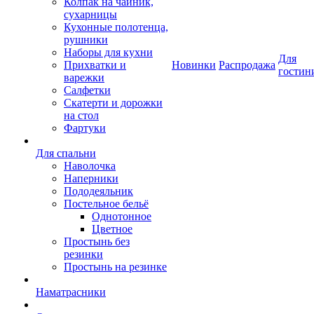
Колпак на чайник,
сухарницы
Кухонные полотенца,
рушники
Наборы для кухни
Для
Прихватки и
Новинки
Распродажа
гостин
варежки
Салфетки
Скатерти и дорожки
на стол
Фартуки
Для спальни
Наволочка
Наперники
Пододеяльник
Постельное бельё
Однотонное
Цветное
Простынь без
резинки
Простынь на резинке
Наматрасники